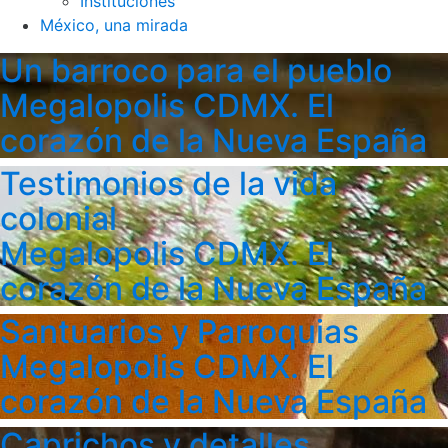
Instituciones
México, una mirada
Un barroco para el pueblo
Megalopolis CDMX. El
corazón de la Nueva España
Testimonios de la vida
colonial
Megalopolis CDMX. El
corazón de la Nueva España
Santuarios y Parroquias
Megalopolis CDMX. El
corazón de la Nueva España
Caprichos y detalles