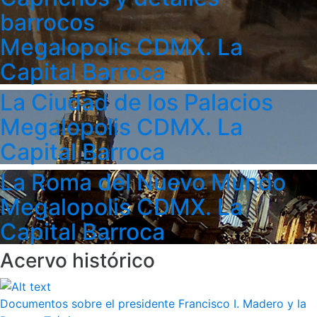
barrocos
Megalopolis CDMX. La
Capital Barroca
La Ciudad de los Palacios
Megalopolis CDMX. La
Capital Barroca
La Roma del Nuevo Mundo
Megalopolis CDMX. La
Capital Barroca
Acervo histórico
Documentos sobre el presidente Francisco I. Madero y la