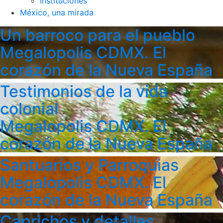
Instituciones
México, una mirada
Un barroco para el pueblo
Megalopolis CDMX. El
corazón de la Nueva España
Testimonios de la vida
colonial
Megalopolis CDMX. El
corazón de la Nueva España
Santuarios y Parroquias
Megalopolis CDMX. El
corazón de la Nueva España
Caprichos y detalles