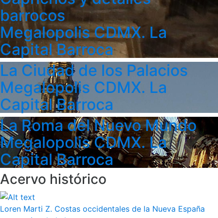
barrocos
Megalopolis CDMX. La
Capital Barroca
La Ciudad de los Palacios
Megalopolis CDMX. La
Capital Barroca
La Roma del Nuevo Mundo
Megalopolis CDMX. La
Capital Barroca
Acervo histórico
Loren Marti Z. Costas occidentales de la Nueva España