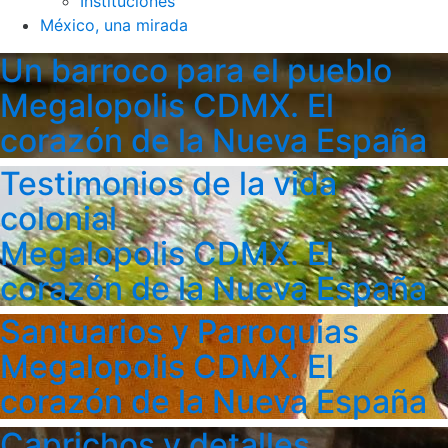
Instituciones
México, una mirada
Un barroco para el pueblo
Megalopolis CDMX. El
corazón de la Nueva España
Testimonios de la vida
colonial
Megalopolis CDMX. El
corazón de la Nueva España
Santuarios y Parroquias
Megalopolis CDMX. El
corazón de la Nueva España
Caprichos y detalles