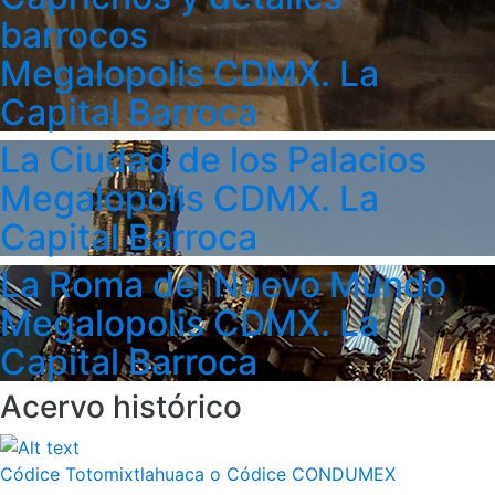
barrocos
Megalopolis CDMX. La
Capital Barroca
La Ciudad de los Palacios
Megalopolis CDMX. La
Capital Barroca
La Roma del Nuevo Mundo
Megalopolis CDMX. La
Capital Barroca
Acervo histórico
Códice Totomixtlahuaca o Códice CONDUMEX