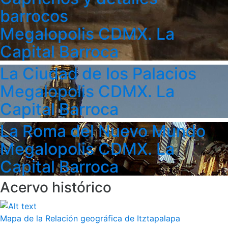
barrocos
Megalopolis CDMX. La
Capital Barroca
La Ciudad de los Palacios
Megalopolis CDMX. La
Capital Barroca
La Roma del Nuevo Mundo
Megalopolis CDMX. La
Capital Barroca
Acervo histórico
Mapa de la Relación geográfica de Itztapalapa