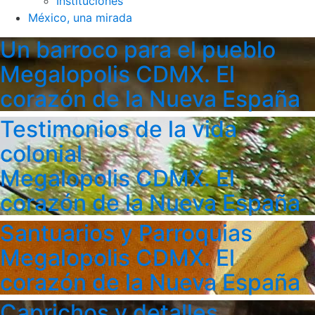
Instituciones
México, una mirada
Un barroco para el pueblo
Megalopolis CDMX. El
corazón de la Nueva España
Testimonios de la vida
colonial
Megalopolis CDMX. El
corazón de la Nueva España
Santuarios y Parroquias
Megalopolis CDMX. El
corazón de la Nueva España
Caprichos y detalles