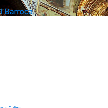
l Barroca
cas y Colima