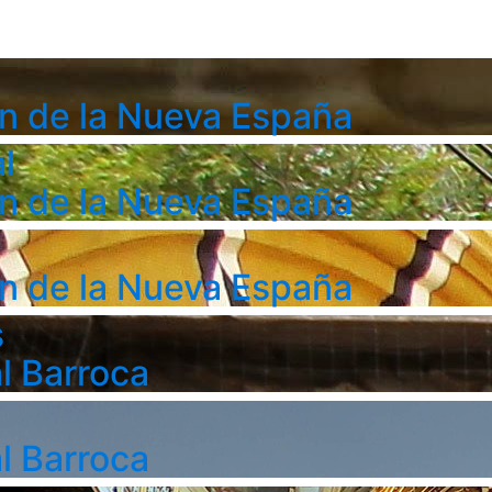
n de la Nueva España
l
n de la Nueva España
n de la Nueva España
s
l Barroca
l Barroca