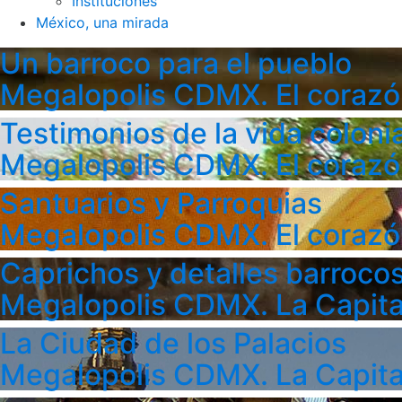
Instituciones
México, una mirada
Un barroco para el pueblo
Megalopolis CDMX. El corazó
Testimonios de la vida colonia
Megalopolis CDMX. El corazó
Santuarios y Parroquias
Megalopolis CDMX. El corazó
Caprichos y detalles barroco
Megalopolis CDMX. La Capita
La Ciudad de los Palacios
Megalopolis CDMX. La Capita