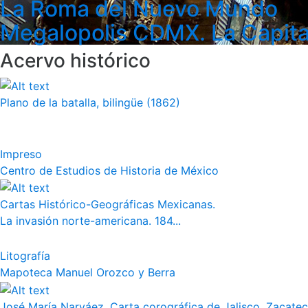
La Roma del Nuevo Mundo
Megalopolis CDMX. La Capita
Acervo histórico
Plano de la batalla, bilingüe (1862)
Impreso
Centro de Estudios de Historia de México
Cartas Histórico-Geográficas Mexicanas.
La invasión norte-americana. 184...
Litografía
Mapoteca Manuel Orozco y Berra
José María Narváez, Carta corográfica de Jalisco, Zacate