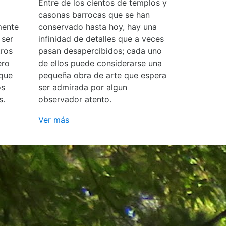
Entre de los cientos de templos y
casonas barrocas que se han
mente
conservado hasta hoy, hay una
 ser
infinidad de detalles que a veces
ros
pasan desapercibidos; cada uno
ero
de ellos puede considerarse una
 que
pequeña obra de arte que espera
os
ser admirada por algun
s.
observador atento.
Ver más