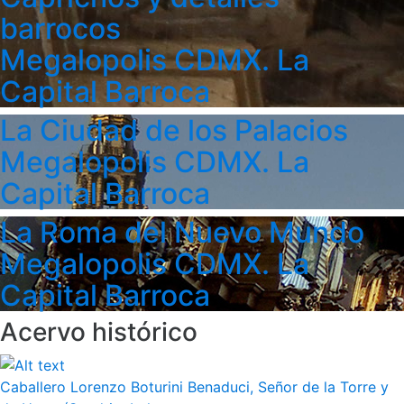
barrocos
Megalopolis CDMX. La
Capital Barroca
La Ciudad de los Palacios
Megalopolis CDMX. La
Capital Barroca
La Roma del Nuevo Mundo
Megalopolis CDMX. La
Capital Barroca
Acervo histórico
Caballero Lorenzo Boturini Benaduci, Señor de la Torre y