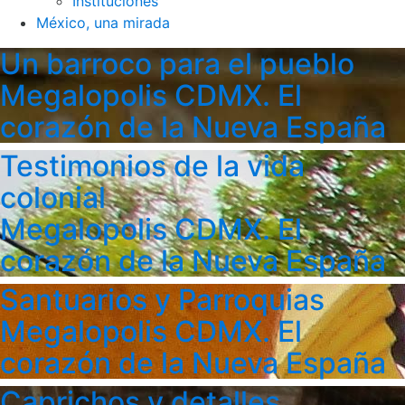
Instituciones
México, una mirada
Un barroco para el pueblo
Megalopolis CDMX. El
corazón de la Nueva España
Testimonios de la vida
colonial
Megalopolis CDMX. El
corazón de la Nueva España
Santuarios y Parroquias
Megalopolis CDMX. El
corazón de la Nueva España
Caprichos y detalles