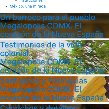
Instituciones
México, una mirada
Un barroco para el pueblo
Megalopolis CDMX. El
corazón de la Nueva España
Testimonios de la vida
colonial
Megalopolis CDMX. El
corazón de la Nueva España
Santuarios y Parroquias
Megalopolis CDMX. El
corazón de la Nueva España
Caprichos y detalles