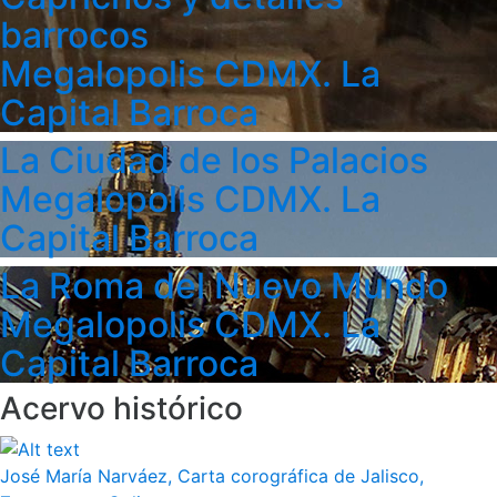
barrocos
Megalopolis CDMX. La
Capital Barroca
La Ciudad de los Palacios
Megalopolis CDMX. La
Capital Barroca
La Roma del Nuevo Mundo
Megalopolis CDMX. La
Capital Barroca
Acervo histórico
José María Narváez, Carta corográfica de Jalisco,