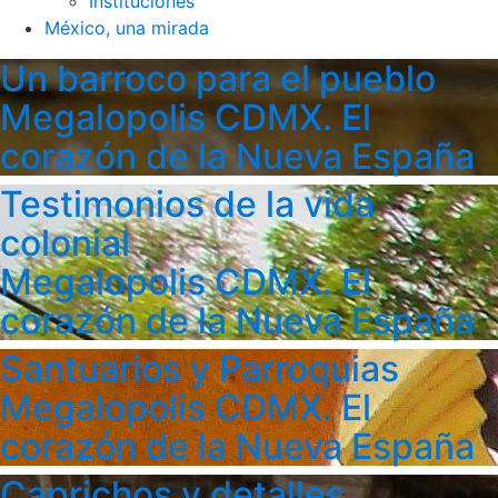
Instituciones
México, una mirada
Un barroco para el pueblo
Megalopolis CDMX. El
corazón de la Nueva España
Testimonios de la vida
colonial
Megalopolis CDMX. El
corazón de la Nueva España
Santuarios y Parroquias
Megalopolis CDMX. El
corazón de la Nueva España
Caprichos y detalles