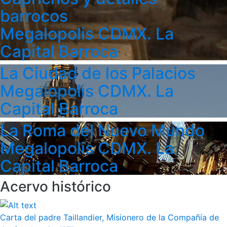
barrocos
Megalopolis CDMX. La
Capital Barroca
La Ciudad de los Palacios
Megalopolis CDMX. La
Capital Barroca
La Roma del Nuevo Mundo
Megalopolis CDMX. La
Capital Barroca
Acervo histórico
Carta del padre Taillandier, Misionero de la Compañía de