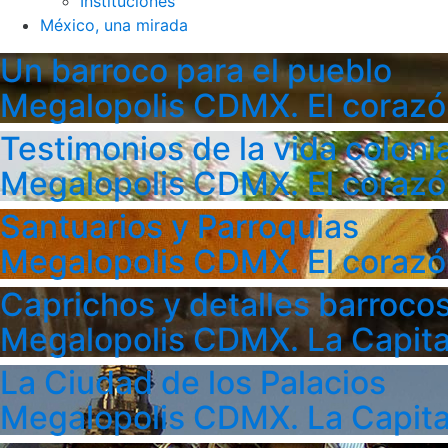
Instituciones
México, una mirada
Un barroco para el pueblo
Megalopolis CDMX. El corazó
Testimonios de la vida colonia
Megalopolis CDMX. El corazó
Santuarios y Parroquias
Megalopolis CDMX. El corazó
Caprichos y detalles barroco
Megalopolis CDMX. La Capita
La Ciudad de los Palacios
Megalopolis CDMX. La Capita