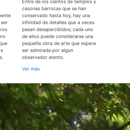
Entre de los cientos de templos y
casonas barrocas que se han
mente
conservado hasta hoy, hay una
 ser
infinidad de detalles que a veces
ros
pasan desapercibidos; cada uno
ero
de ellos puede considerarse una
 que
pequeña obra de arte que espera
os
ser admirada por algun
s.
observador atento.
Ver más