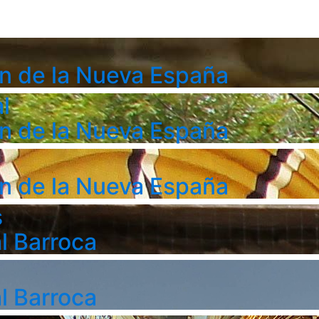
n de la Nueva España
l
n de la Nueva España
n de la Nueva España
s
l Barroca
l Barroca