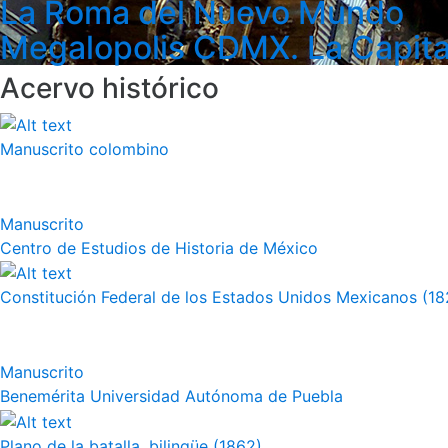
La Roma del Nuevo Mundo
Megalopolis CDMX. La Capita
Acervo histórico
Manuscrito colombino
Manuscrito
Centro de Estudios de Historia de México
Constitución Federal de los Estados Unidos Mexicanos (18
Manuscrito
Benemérita Universidad Autónoma de Puebla
Plano de la batalla, bilingüe (1862)