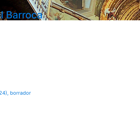
l Barroca
24), borrador