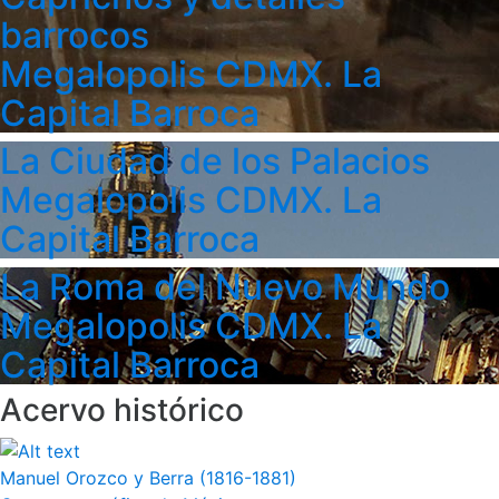
barrocos
Megalopolis CDMX. La
Capital Barroca
La Ciudad de los Palacios
Megalopolis CDMX. La
Capital Barroca
La Roma del Nuevo Mundo
Megalopolis CDMX. La
Capital Barroca
Acervo histórico
Manuel Orozco y Berra (1816-1881)