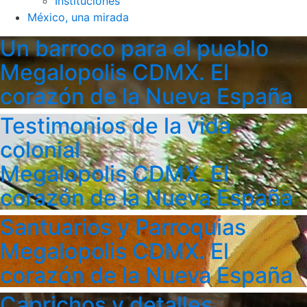
Instituciones
México, una mirada
Un barroco para el pueblo
Megalopolis CDMX. El
corazón de la Nueva España
Testimonios de la vida
colonial
Megalopolis CDMX. El
corazón de la Nueva España
Santuarios y Parroquias
Megalopolis CDMX. El
corazón de la Nueva España
Caprichos y detalles