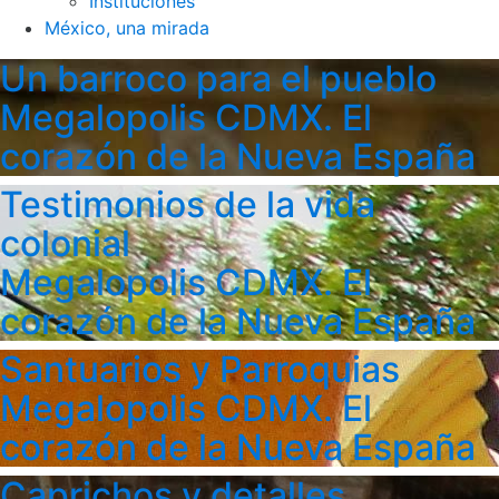
Instituciones
México, una mirada
Un barroco para el pueblo
Megalopolis CDMX. El
corazón de la Nueva España
Testimonios de la vida
colonial
Megalopolis CDMX. El
corazón de la Nueva España
Santuarios y Parroquias
Megalopolis CDMX. El
corazón de la Nueva España
Caprichos y detalles