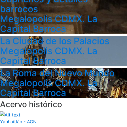
barrocos
Megalopolis CDMX. La
Capital Barroca
La Ciudad de los Palacios
Megalopolis CDMX. La
Capital Barroca
La Roma del Nuevo Mundo
Megalopolis CDMX. La
Capital Barroca
Acervo histórico
Yanhuitlán - AGN