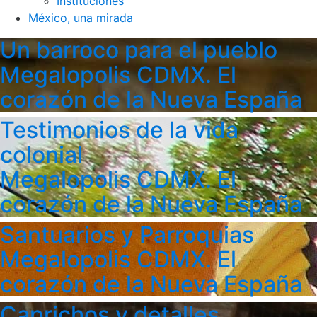
Instituciones
México, una mirada
Un barroco para el pueblo
Megalopolis CDMX. El
corazón de la Nueva España
Testimonios de la vida
colonial
Megalopolis CDMX. El
corazón de la Nueva España
Santuarios y Parroquias
Megalopolis CDMX. El
corazón de la Nueva España
Caprichos y detalles