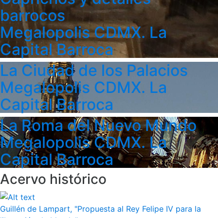
barrocos
Megalopolis CDMX. La
Capital Barroca
La Ciudad de los Palacios
Megalopolis CDMX. La
Capital Barroca
La Roma del Nuevo Mundo
Megalopolis CDMX. La
Capital Barroca
Acervo histórico
Guillén de Lampart, "Propuesta al Rey Felipe IV para la