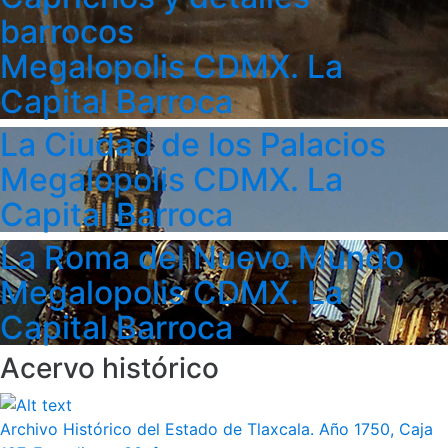
barrocos
Megalopolis CDMX. La
Capital Barroca
La Ciudad de los Palacios
Megalopolis CDMX. La
Capital Barroca
La Roma del Nuevo Mundo
Megalopolis CDMX. La
Capital Barroca
Acervo histórico
Archivo Histórico del Estado de Tlaxcala. Año 1750, Caja