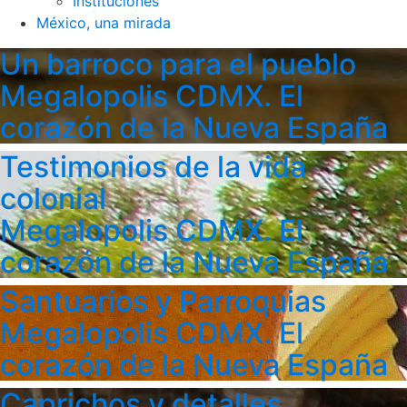
Instituciones
México, una mirada
Un barroco para el pueblo
Megalopolis CDMX. El
corazón de la Nueva España
Testimonios de la vida
colonial
Megalopolis CDMX. El
corazón de la Nueva España
Santuarios y Parroquias
Megalopolis CDMX. El
corazón de la Nueva España
Caprichos y detalles