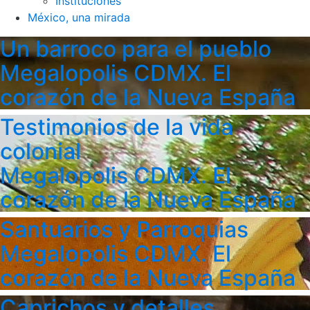
Instituciones
México, una mirada
Un barroco para el pueblo
Megalopolis CDMX. El
corazón de la Nueva España
Testimonios de la vida
colonial
Megalopolis CDMX. El
corazón de la Nueva España
Santuarios y Parroquias
Megalopolis CDMX. El
corazón de la Nueva España
Caprichos y detalles