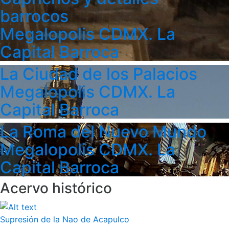
barrocos
Megalopolis CDMX. La
Capital Barroca
La Ciudad de los Palacios
Megalopolis CDMX. La
Capital Barroca
La Roma del Nuevo Mundo
Megalopolis CDMX. La
Capital Barroca
Acervo histórico
Supresión de la Nao de Acapulco