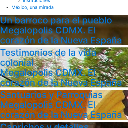
Instituciones
México, una mirada
Un barroco para el pueblo
Megalopolis CDMX. El
corazón de la Nueva España
Testimonios de la vida
colonial
Megalopolis CDMX. El
corazón de la Nueva España
Santuarios y Parroquias
Megalopolis CDMX. El
corazón de la Nueva España
Caprichos y detalles