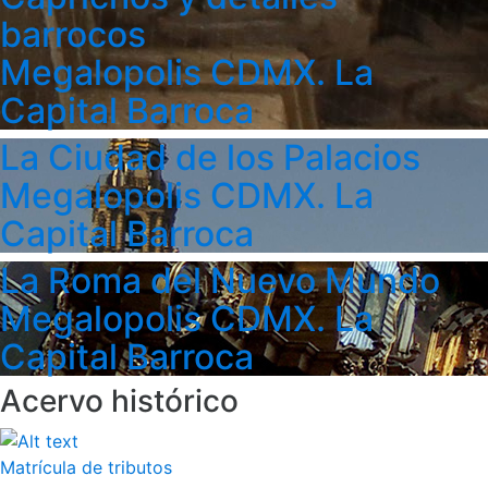
barrocos
Megalopolis CDMX. La
Capital Barroca
La Ciudad de los Palacios
Megalopolis CDMX. La
Capital Barroca
La Roma del Nuevo Mundo
Megalopolis CDMX. La
Capital Barroca
Acervo histórico
Matrícula de tributos