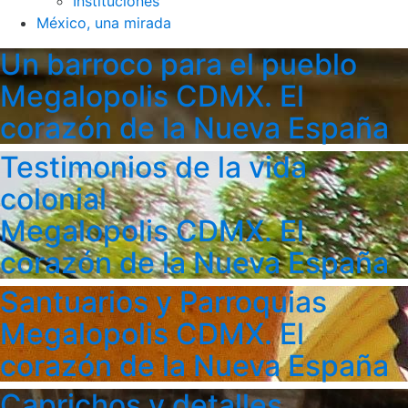
Instituciones
México, una mirada
Un barroco para el pueblo
Megalopolis CDMX. El
corazón de la Nueva España
Testimonios de la vida
colonial
Megalopolis CDMX. El
corazón de la Nueva España
Santuarios y Parroquias
Megalopolis CDMX. El
corazón de la Nueva España
Caprichos y detalles