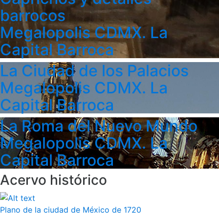
barrocos
Megalopolis CDMX. La
Capital Barroca
La Ciudad de los Palacios
Megalopolis CDMX. La
Capital Barroca
La Roma del Nuevo Mundo
Megalopolis CDMX. La
Capital Barroca
Acervo histórico
Plano de la ciudad de México de 1720