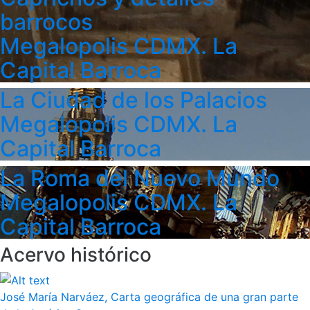
barrocos
Megalopolis CDMX. La
Capital Barroca
La Ciudad de los Palacios
Megalopolis CDMX. La
Capital Barroca
La Roma del Nuevo Mundo
Megalopolis CDMX. La
Capital Barroca
Acervo histórico
José María Narváez, Carta geográfica de una gran parte