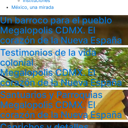
Instituciones
México, una mirada
Un barroco para el pueblo
Megalopolis CDMX. El
corazón de la Nueva España
Testimonios de la vida
colonial
Megalopolis CDMX. El
corazón de la Nueva España
Santuarios y Parroquias
Megalopolis CDMX. El
corazón de la Nueva España
Caprichos y detalles