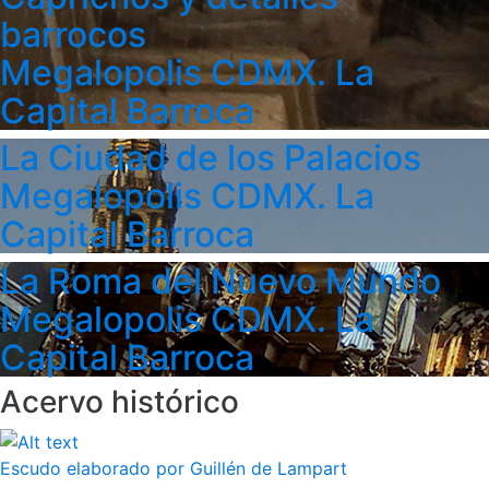
barrocos
Megalopolis CDMX. La
Capital Barroca
La Ciudad de los Palacios
Megalopolis CDMX. La
Capital Barroca
La Roma del Nuevo Mundo
Megalopolis CDMX. La
Capital Barroca
Acervo histórico
Escudo elaborado por Guillén de Lampart