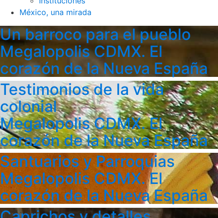
Instituciones
México, una mirada
Un barroco para el pueblo
Megalopolis CDMX. El
corazón de la Nueva España
Testimonios de la vida
colonial
Megalopolis CDMX. El
corazón de la Nueva España
Santuarios y Parroquias
Megalopolis CDMX. El
corazón de la Nueva España
Caprichos y detalles