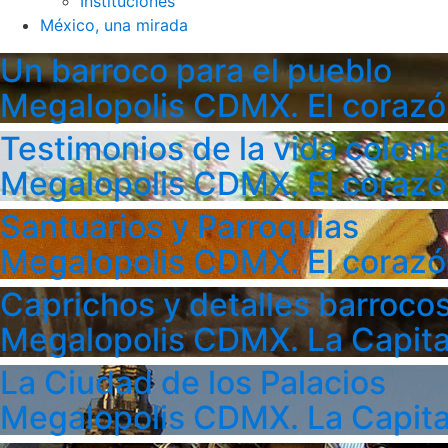
Instituciones
México, una mirada
Un barroco para el pueblo
Megalopolis CDMX. El corazó
Testimonios de la vida colonia
Megalopolis CDMX. El corazó
Santuarios y Parroquias
Megalopolis CDMX. El corazó
Caprichos y detalles barroco
Megalopolis CDMX. La Capita
La Ciudad de los Palacios
Megalopolis CDMX. La Capita