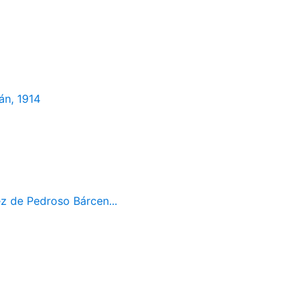
án, 1914
z de Pedroso Bárcen...