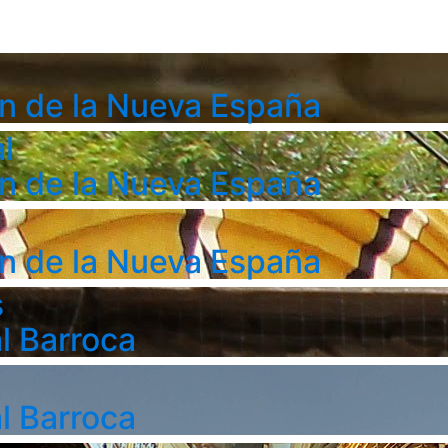
n de la Nueva España
l
n de la Nueva España
n de la Nueva España
s
l Barroca
l Barroca