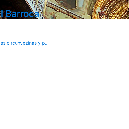
l Barroca
ás circunvezinas y p...