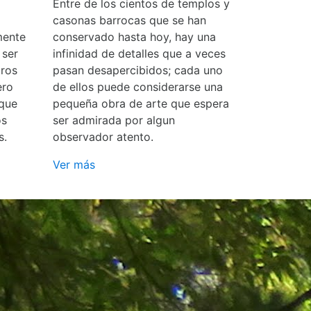
Entre de los cientos de templos y
casonas barrocas que se han
mente
conservado hasta hoy, hay una
 ser
infinidad de detalles que a veces
ros
pasan desapercibidos; cada uno
ero
de ellos puede considerarse una
 que
pequeña obra de arte que espera
os
ser admirada por algun
s.
observador atento.
Ver más