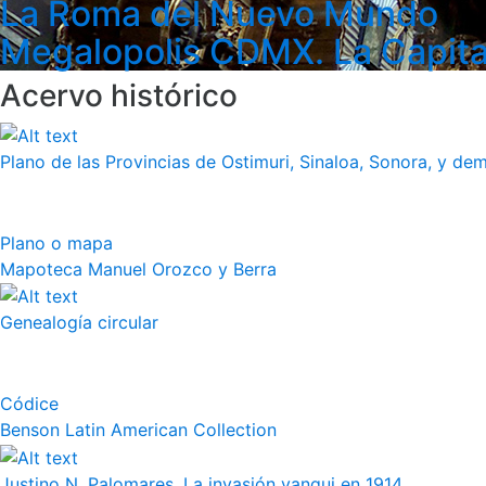
La Roma del Nuevo Mundo
Megalopolis CDMX. La Capita
Acervo histórico
Plano de las Provincias de Ostimuri, Sinaloa, Sonora, y dem
Plano o mapa
Mapoteca Manuel Orozco y Berra
Genealogía circular
Códice
Benson Latin American Collection
Justino N. Palomares, La invasión yanqui en 1914