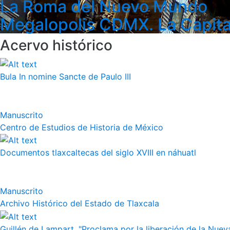
La Roma del Nuevo Mundo
Megalopolis CDMX. La Capita
Acervo histórico
Bula In nomine Sancte de Paulo III
Manuscrito
Centro de Estudios de Historia de México
Documentos tlaxcaltecas del siglo XVIII en náhuatl
Manuscrito
Archivo Histórico del Estado de Tlaxcala
Guillén de Lampart, "Proclama por la liberación de la Nueva