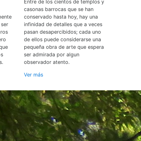
Entre de los cientos de templos y
casonas barrocas que se han
mente
conservado hasta hoy, hay una
 ser
infinidad de detalles que a veces
ros
pasan desapercibidos; cada uno
ero
de ellos puede considerarse una
 que
pequeña obra de arte que espera
os
ser admirada por algun
s.
observador atento.
Ver más