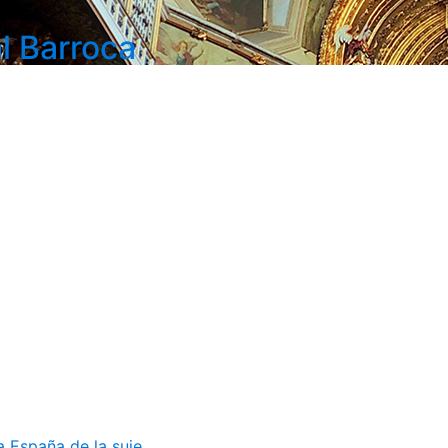
l Barroca
 España de la suje...