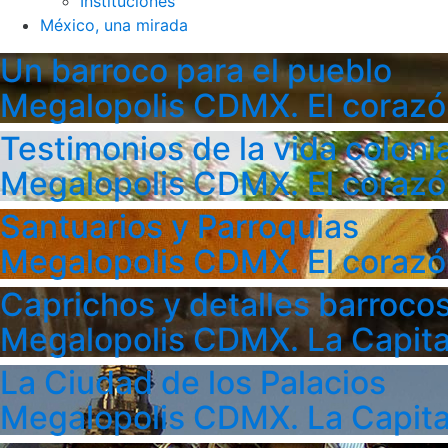
Instituciones
México, una mirada
Un barroco para el pueblo
Megalopolis CDMX. El corazó
Testimonios de la vida colonia
Megalopolis CDMX. El corazó
Santuarios y Parroquias
Megalopolis CDMX. El corazó
Caprichos y detalles barroco
Megalopolis CDMX. La Capita
La Ciudad de los Palacios
Megalopolis CDMX. La Capita