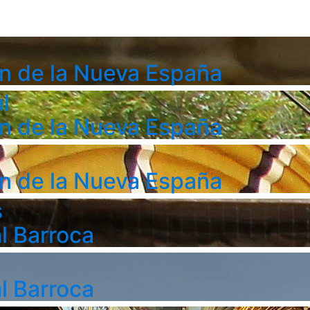
n de la Nueva España
l
n de la Nueva España
n de la Nueva España
s
l Barroca
l Barroca