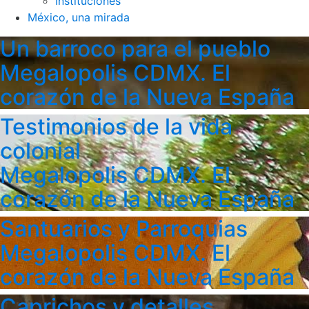
Instituciones
México, una mirada
Un barroco para el pueblo
Megalopolis CDMX. El
corazón de la Nueva España
Testimonios de la vida
colonial
Megalopolis CDMX. El
corazón de la Nueva España
Santuarios y Parroquias
Megalopolis CDMX. El
corazón de la Nueva España
Caprichos y detalles