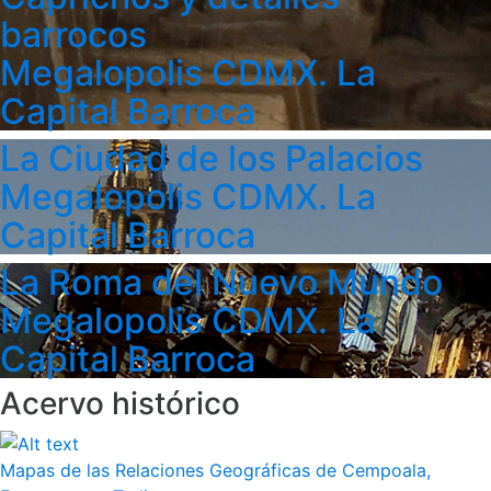
barrocos
Megalopolis CDMX. La
Capital Barroca
La Ciudad de los Palacios
Megalopolis CDMX. La
Capital Barroca
La Roma del Nuevo Mundo
Megalopolis CDMX. La
Capital Barroca
Acervo histórico
Mapas de las Relaciones Geográficas de Cempoala,