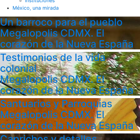
Instituciones
México, una mirada
Un barroco para el pueblo
Megalopolis CDMX. El
corazón de la Nueva España
Testimonios de la vida
colonial
Megalopolis CDMX. El
corazón de la Nueva España
Santuarios y Parroquias
Megalopolis CDMX. El
corazón de la Nueva España
Caprichos y detalles