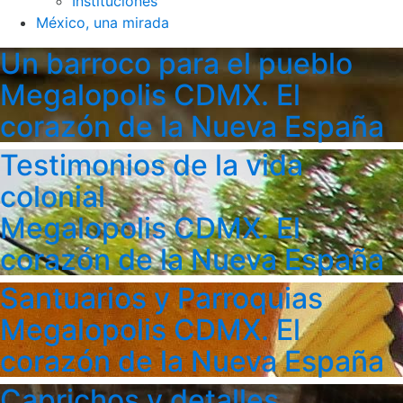
Instituciones
México, una mirada
Un barroco para el pueblo
Megalopolis CDMX. El
corazón de la Nueva España
Testimonios de la vida
colonial
Megalopolis CDMX. El
corazón de la Nueva España
Santuarios y Parroquias
Megalopolis CDMX. El
corazón de la Nueva España
Caprichos y detalles