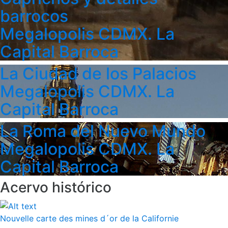
barrocos
Megalopolis CDMX. La
Capital Barroca
La Ciudad de los Palacios
Megalopolis CDMX. La
Capital Barroca
La Roma del Nuevo Mundo
Megalopolis CDMX. La
Capital Barroca
Acervo histórico
Nouvelle carte des mines d´or de la Californie