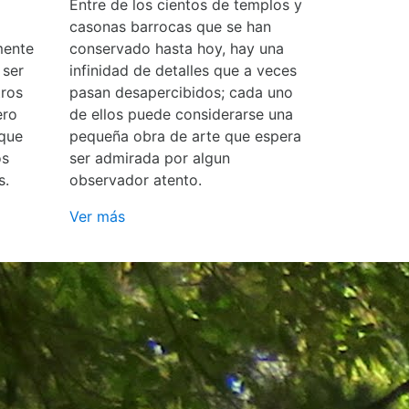
Entre de los cientos de templos y
casonas barrocas que se han
mente
conservado hasta hoy, hay una
 ser
infinidad de detalles que a veces
ros
pasan desapercibidos; cada uno
ero
de ellos puede considerarse una
 que
pequeña obra de arte que espera
os
ser admirada por algun
s.
observador atento.
Ver más