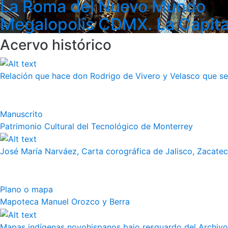
La Roma del Nuevo Mundo
Megalopolis CDMX. La Capita
Acervo histórico
Relación que hace don Rodrigo de Vivero y Velasco que se h
Manuscrito
Patrimonio Cultural del Tecnológico de Monterrey
José María Narváez, Carta corográfica de Jalisco, Zacate
Plano o mapa
Mapoteca Manuel Orozco y Berra
Mapas indígenas novohispanos bajo resguardo del Archivo