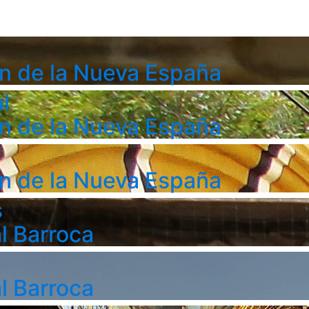
n de la Nueva España
l
n de la Nueva España
n de la Nueva España
s
l Barroca
l Barroca