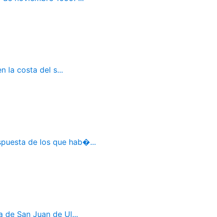
 la costa del s...
spuesta de los que hab�...
a de San Juan de Ul...