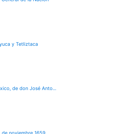
uca y Tetliztaca
ico, de don José Anto...
 de noviembre 1659. ...