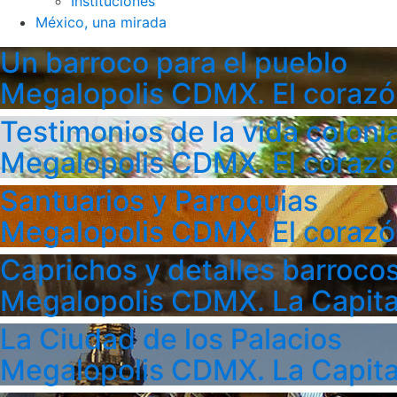
Instituciones
México, una mirada
Un barroco para el pueblo
Megalopolis CDMX. El corazó
Testimonios de la vida colonia
Megalopolis CDMX. El corazó
Santuarios y Parroquias
Megalopolis CDMX. El corazó
Caprichos y detalles barroco
Megalopolis CDMX. La Capita
La Ciudad de los Palacios
Megalopolis CDMX. La Capita