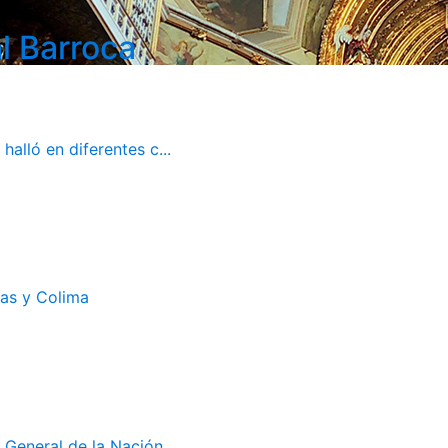
l Barroca
alló en diferentes c...
cas y Colima
 General de la Nación