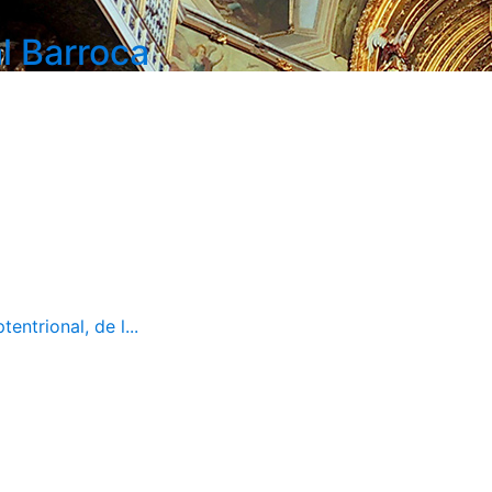
l Barroca
ntrional, de l...