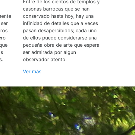
Entre de los cientos de templos y
casonas barrocas que se han
mente
conservado hasta hoy, hay una
 ser
infinidad de detalles que a veces
ros
pasan desapercibidos; cada uno
ero
de ellos puede considerarse una
 que
pequeña obra de arte que espera
os
ser admirada por algun
s.
observador atento.
Ver más