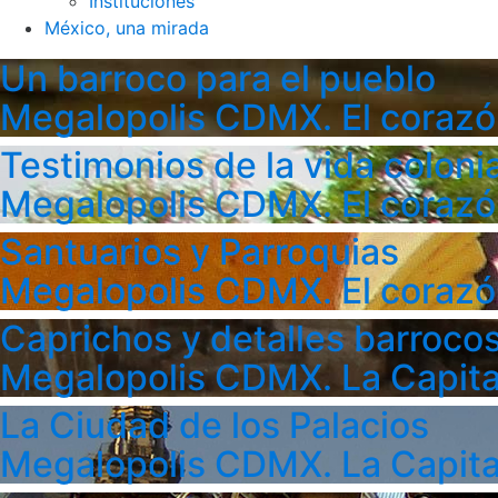
Instituciones
México, una mirada
Un barroco para el pueblo
Megalopolis CDMX. El corazó
Testimonios de la vida colonia
Megalopolis CDMX. El corazó
Santuarios y Parroquias
Megalopolis CDMX. El corazó
Caprichos y detalles barroco
Megalopolis CDMX. La Capita
La Ciudad de los Palacios
Megalopolis CDMX. La Capita