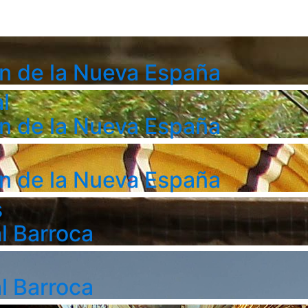
n de la Nueva España
l
n de la Nueva España
n de la Nueva España
s
l Barroca
l Barroca