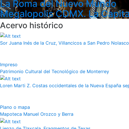
La Roma del Nuevo Mundo
Megalopolis CDMX. La Capita
Acervo histórico
Sor Juana Inés de la Cruz, Villancicos a San Pedro Nolasco
Impreso
Patrimonio Cultural del Tecnológico de Monterrey
Loren Marti Z. Costas occidentales de la Nueva España septe
Plano o mapa
Mapoteca Manuel Orozco y Berra
Lienzo de Tlaxcala, Fragmentos de Texas