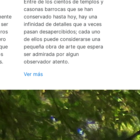
Entre de los cientos de templos y
casonas barrocas que se han
mente
conservado hasta hoy, hay una
 ser
infinidad de detalles que a veces
ros
pasan desapercibidos; cada uno
ero
de ellos puede considerarse una
 que
pequeña obra de arte que espera
os
ser admirada por algun
s.
observador atento.
Ver más