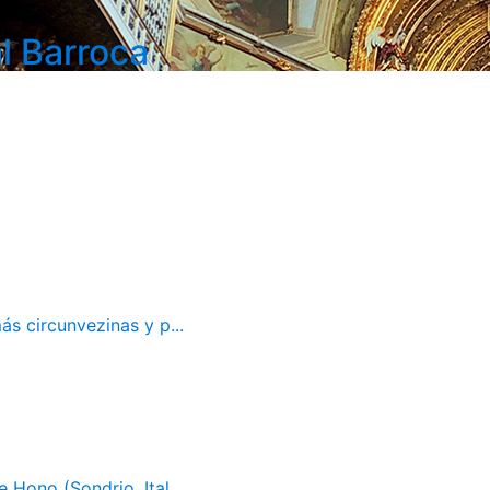
l Barroca
ás circunvezinas y p...
 Hono (Sondrio, Ital...