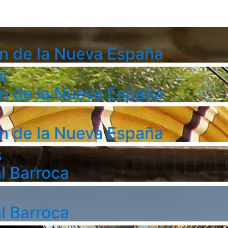
n de la Nueva España
l
n de la Nueva España
n de la Nueva España
s
l Barroca
l Barroca