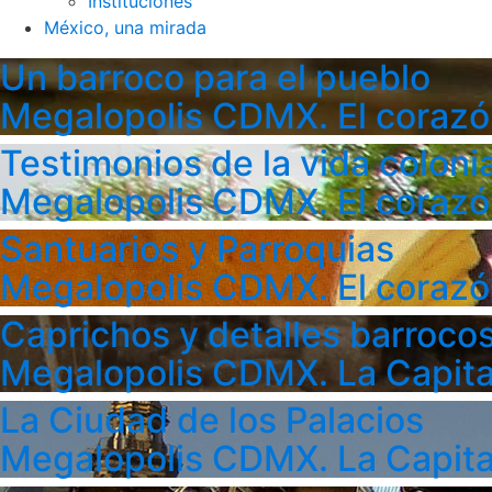
Instituciones
México, una mirada
Un barroco para el pueblo
Megalopolis CDMX. El corazó
Testimonios de la vida colonia
Megalopolis CDMX. El corazó
Santuarios y Parroquias
Megalopolis CDMX. El corazó
Caprichos y detalles barroco
Megalopolis CDMX. La Capita
La Ciudad de los Palacios
Megalopolis CDMX. La Capita