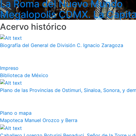
La Roma del Nuevo Mundo
Megalopolis CDMX. La Capita
Acervo histórico
Biografía del General de División C. Ignacio Zaragoza
Impreso
Biblioteca de México
Plano de las Provincias de Ostimuri, Sinaloa, Sonora, y dem
Plano o mapa
Mapoteca Manuel Orozco y Berra
Caballero Lorenzo Boturini Benaduci, Señor de la Torre y de