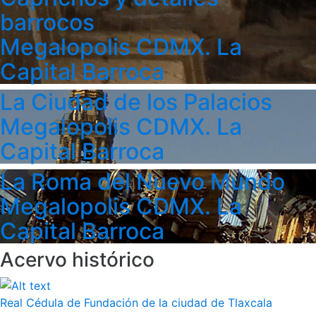
barrocos
Megalopolis CDMX. La
Capital Barroca
La Ciudad de los Palacios
Megalopolis CDMX. La
Capital Barroca
La Roma del Nuevo Mundo
Megalopolis CDMX. La
Capital Barroca
Acervo histórico
Real Cédula de Fundación de la ciudad de Tlaxcala