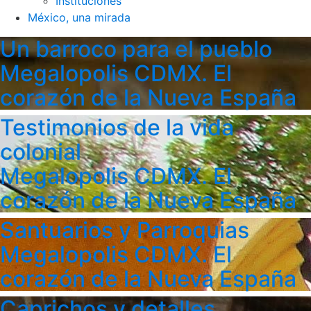
Instituciones
México, una mirada
Un barroco para el pueblo
Megalopolis CDMX. El
corazón de la Nueva España
Testimonios de la vida
colonial
Megalopolis CDMX. El
corazón de la Nueva España
Santuarios y Parroquias
Megalopolis CDMX. El
corazón de la Nueva España
Caprichos y detalles