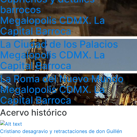
barrocos
Megalopolis CDMX. La
Capital Barroca
La Ciudad de los Palacios
Megalopolis CDMX. La
Capital Barroca
La Roma del Nuevo Mundo
Megalopolis CDMX. La
Capital Barroca
Acervo histórico
Cristiano desagravio y retractaciones de don Guillén