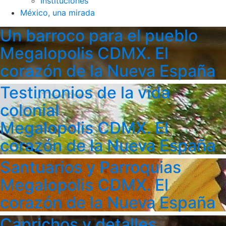
Instituciones
México, una mirada
Un barroco para el pueblo
Megalopolis CDMX. El
corazón de la Nueva España
Testimonios de la vida
colonial
Megalopolis CDMX. El
corazón de la Nueva España
Santuarios y Parroquias
Megalopolis CDMX. El
corazón de la Nueva España
Caprichos y detalles