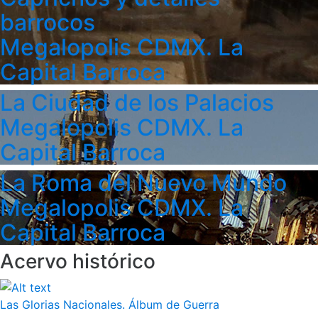
barrocos
Megalopolis CDMX. La
Capital Barroca
La Ciudad de los Palacios
Megalopolis CDMX. La
Capital Barroca
La Roma del Nuevo Mundo
Megalopolis CDMX. La
Capital Barroca
Acervo histórico
Las Glorias Nacionales. Álbum de Guerra