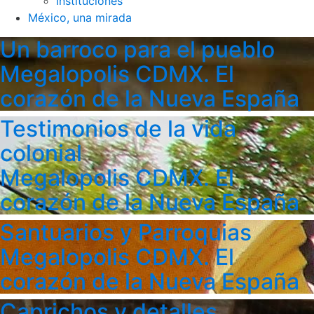
Instituciones
México, una mirada
Un barroco para el pueblo
Megalopolis CDMX. El
corazón de la Nueva España
Testimonios de la vida
colonial
Megalopolis CDMX. El
corazón de la Nueva España
Santuarios y Parroquias
Megalopolis CDMX. El
corazón de la Nueva España
Caprichos y detalles