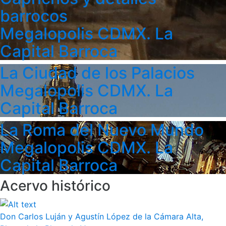
barrocos
Megalopolis CDMX. La
Capital Barroca
La Ciudad de los Palacios
Megalopolis CDMX. La
Capital Barroca
La Roma del Nuevo Mundo
Megalopolis CDMX. La
Capital Barroca
Acervo histórico
Don Carlos Luján y Agustín López de la Cámara Alta,