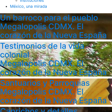
Instituciones
México, una mirada
Un barroco para el pueblo
Megalopolis CDMX. El
corazón de la Nueva España
Testimonios de la vida
colonial
Megalopolis CDMX. El
corazón de la Nueva España
Santuarios y Parroquias
Megalopolis CDMX. El
corazón de la Nueva España
Caprichos y detalles