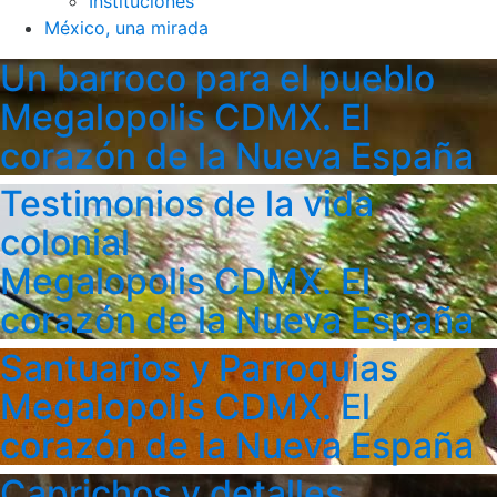
Instituciones
México, una mirada
Un barroco para el pueblo
Megalopolis CDMX. El
corazón de la Nueva España
Testimonios de la vida
colonial
Megalopolis CDMX. El
corazón de la Nueva España
Santuarios y Parroquias
Megalopolis CDMX. El
corazón de la Nueva España
Caprichos y detalles