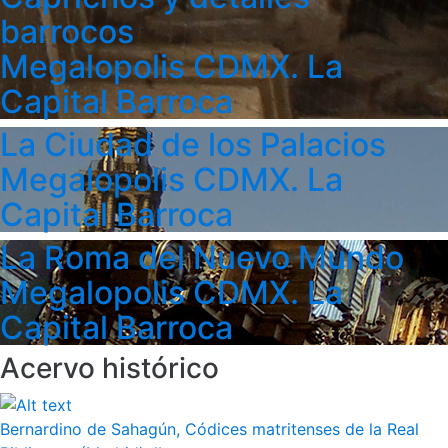
barrocos
Megalopolis CDMX. La
Capital Barroca
La Ciudad de los Palacios
Megalopolis CDMX. La
Capital Barroca
La Roma del Nuevo Mundo
Megalopolis CDMX. La
Capital Barroca
Acervo histórico
Bernardino de Sahagún, Códices matritenses de la Real