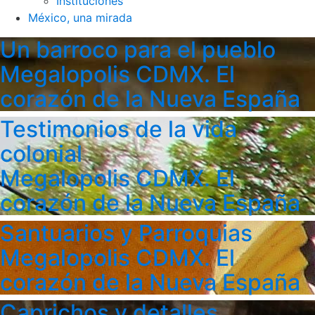
Instituciones
México, una mirada
Un barroco para el pueblo
Megalopolis CDMX. El
corazón de la Nueva España
Testimonios de la vida
colonial
Megalopolis CDMX. El
corazón de la Nueva España
Santuarios y Parroquias
Megalopolis CDMX. El
corazón de la Nueva España
Caprichos y detalles