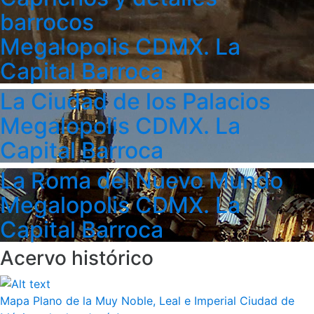
barrocos
Megalopolis CDMX. La
Capital Barroca
La Ciudad de los Palacios
Megalopolis CDMX. La
Capital Barroca
La Roma del Nuevo Mundo
Megalopolis CDMX. La
Capital Barroca
Acervo histórico
Mapa Plano de la Muy Noble, Leal e Imperial Ciudad de