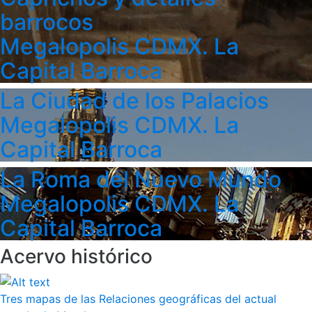
barrocos
Megalopolis CDMX. La
Capital Barroca
La Ciudad de los Palacios
Megalopolis CDMX. La
Capital Barroca
La Roma del Nuevo Mundo
Megalopolis CDMX. La
Capital Barroca
Acervo histórico
Tres mapas de las Relaciones geográficas del actual