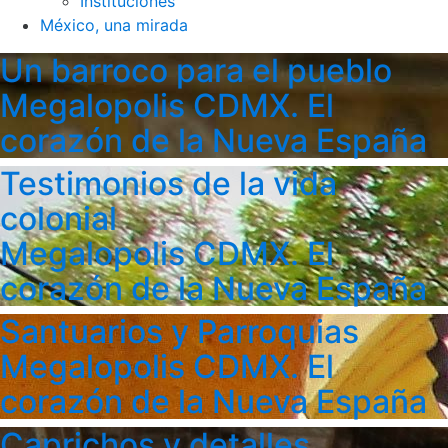
Instituciones
México, una mirada
Un barroco para el pueblo
Megalopolis CDMX. El
corazón de la Nueva España
Testimonios de la vida
colonial
Megalopolis CDMX. El
corazón de la Nueva España
Santuarios y Parroquias
Megalopolis CDMX. El
corazón de la Nueva España
Caprichos y detalles