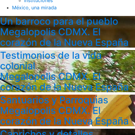
Instituciones
México, una mirada
Un barroco para el pueblo
Megalopolis CDMX. El
corazón de la Nueva España
Testimonios de la vida
colonial
Megalopolis CDMX. El
corazón de la Nueva España
Santuarios y Parroquias
Megalopolis CDMX. El
corazón de la Nueva España
Caprichos y detalles