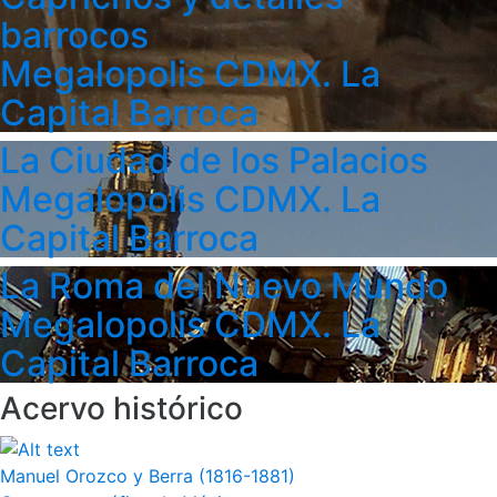
barrocos
Megalopolis CDMX. La
Capital Barroca
La Ciudad de los Palacios
Megalopolis CDMX. La
Capital Barroca
La Roma del Nuevo Mundo
Megalopolis CDMX. La
Capital Barroca
Acervo histórico
Manuel Orozco y Berra (1816-1881)