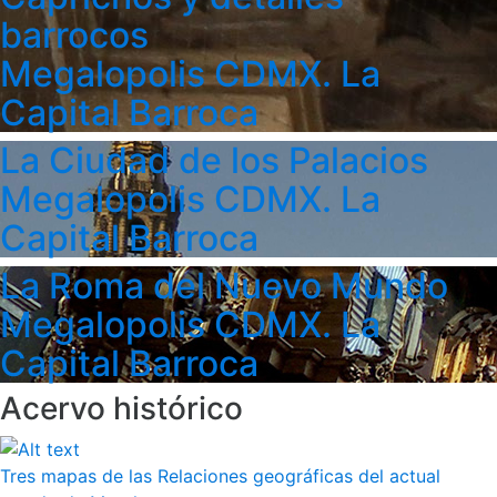
barrocos
Megalopolis CDMX. La
Capital Barroca
La Ciudad de los Palacios
Megalopolis CDMX. La
Capital Barroca
La Roma del Nuevo Mundo
Megalopolis CDMX. La
Capital Barroca
Acervo histórico
Tres mapas de las Relaciones geográficas del actual