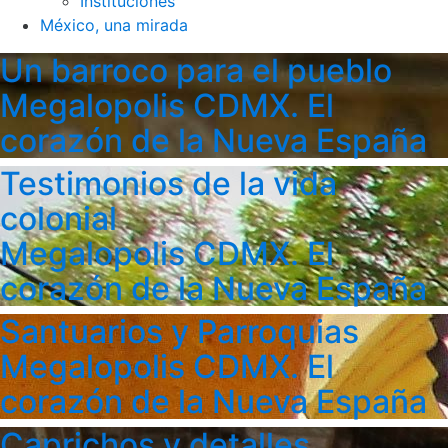
Instituciones
México, una mirada
Un barroco para el pueblo
Megalopolis CDMX. El
corazón de la Nueva España
Testimonios de la vida
colonial
Megalopolis CDMX. El
corazón de la Nueva España
Santuarios y Parroquias
Megalopolis CDMX. El
corazón de la Nueva España
Caprichos y detalles