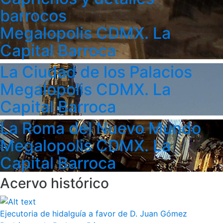
barrocos
Megalopolis CDMX. La
Capital Barroca
La Ciudad de los Palacios
Megalopolis CDMX. La
Capital Barroca
La Roma del Nuevo Mundo
Megalopolis CDMX. La
Capital Barroca
Acervo histórico
Ejecutoria de hidalguía a favor de D. Juan Gómez