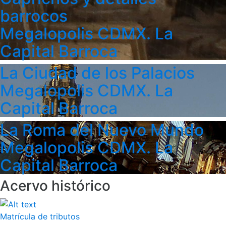
barrocos
Megalopolis CDMX. La
Capital Barroca
La Ciudad de los Palacios
Megalopolis CDMX. La
Capital Barroca
La Roma del Nuevo Mundo
Megalopolis CDMX. La
Capital Barroca
Acervo histórico
Matrícula de tributos