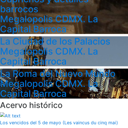
barrocos
Megalopolis CDMX. La
Capital Barroca
La Ciudad de los Palacios
Megalopolis CDMX. La
Capital Barroca
La Roma del Nuevo Mundo
Megalopolis CDMX. La
Capital Barroca
Acervo histórico
Los vencidos del 5 de mayo (Les vaincus du cinq mai)