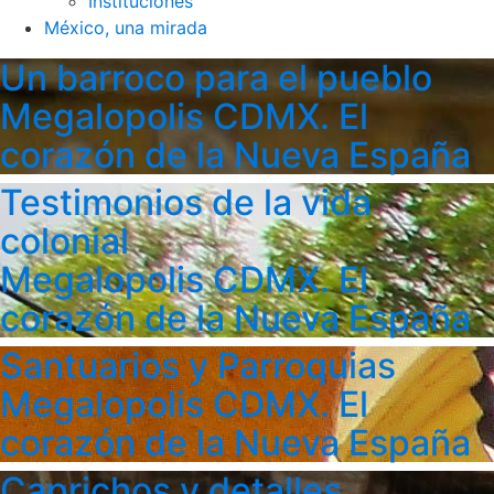
Instituciones
México, una mirada
Un barroco para el pueblo
Megalopolis CDMX. El
corazón de la Nueva España
Testimonios de la vida
colonial
Megalopolis CDMX. El
corazón de la Nueva España
Santuarios y Parroquias
Megalopolis CDMX. El
corazón de la Nueva España
Caprichos y detalles