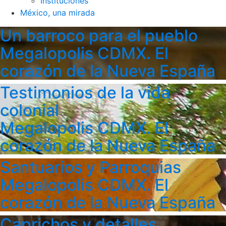
Instituciones
México, una mirada
Un barroco para el pueblo
Megalopolis CDMX. El
corazón de la Nueva España
Testimonios de la vida
colonial
Megalopolis CDMX. El
corazón de la Nueva España
Santuarios y Parroquias
Megalopolis CDMX. El
corazón de la Nueva España
Caprichos y detalles