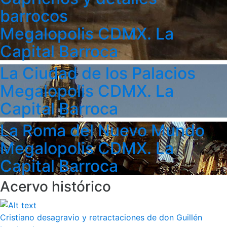
barrocos
Megalopolis CDMX. La
Capital Barroca
La Ciudad de los Palacios
Megalopolis CDMX. La
Capital Barroca
La Roma del Nuevo Mundo
Megalopolis CDMX. La
Capital Barroca
Acervo histórico
Cristiano desagravio y retractaciones de don Guillén