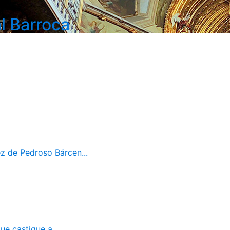
l Barroca
z de Pedroso Bárcen...
ue castigue a...