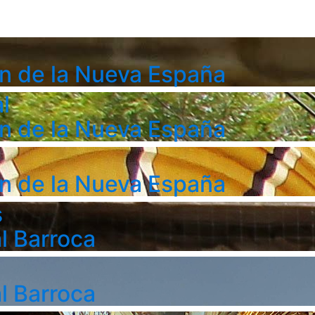
n de la Nueva España
l
n de la Nueva España
n de la Nueva España
s
l Barroca
l Barroca