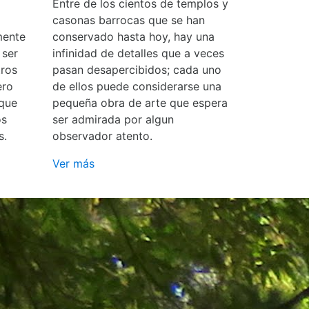
Entre de los cientos de templos y
casonas barrocas que se han
mente
conservado hasta hoy, hay una
 ser
infinidad de detalles que a veces
ros
pasan desapercibidos; cada uno
ero
de ellos puede considerarse una
 que
pequeña obra de arte que espera
os
ser admirada por algun
s.
observador atento.
Ver más