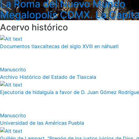
La Roma del Nuevo Mundo
Megalopolis CDMX. La Capita
Acervo histórico
Documentos tlaxcaltecas del siglo XVIII en náhuatl
Manuscrito
Archivo Histórico del Estado de Tlaxcala
Ejecutoria de hidalguía a favor de D. Juan Gómez Rodrígue
Manuscrito
Universidad de las Américas Puebla
Guillén de Lampart, "Pregón de los justos juicios de Dios, q