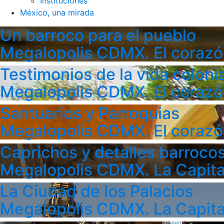
Instituciones
México, una mirada
Un barroco para el pueblo
Megalopolis CDMX. El corazó
Testimonios de la vida colonia
Megalopolis CDMX. El corazó
Santuarios y Parroquias
Megalopolis CDMX. El corazó
Caprichos y detalles barroco
Megalopolis CDMX. La Capita
La Ciudad de los Palacios
Megalopolis CDMX. La Capita