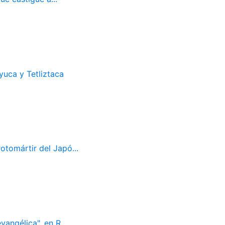
uca y Tetliztaca
otomártir del Japó...
vangélica", en R...