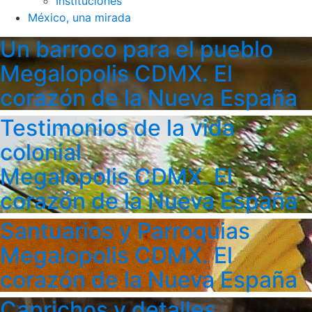
Instituciones
México, una mirada
Un barroco para el pueblo
Megalopolis CDMX. El
corazón de la Nueva España
Testimonios de la vida
colonial
Megalopolis CDMX. El
corazón de la Nueva España
Santuarios y Parroquias
Megalopolis CDMX. El
corazón de la Nueva España
Caprichos y detalles