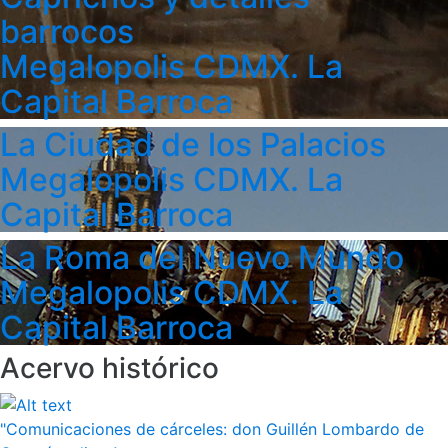
barrocos
Megalopolis CDMX. La
Capital Barroca
La Ciudad de los Palacios
Megalopolis CDMX. La
Capital Barroca
La Roma del Nuevo Mundo
Megalopolis CDMX. La
Capital Barroca
Acervo histórico
"Comunicaciones de cárceles: don Guillén Lombardo de