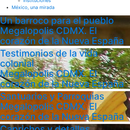
Instituciones
México, una mirada
Un barroco para el pueblo
Megalopolis CDMX. El
corazón de la Nueva España
Testimonios de la vida
colonial
Megalopolis CDMX. El
corazón de la Nueva España
Santuarios y Parroquias
Megalopolis CDMX. El
corazón de la Nueva España
Caprichos y detalles