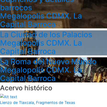
barrocos
Megalopolis CDMX. La
Capital Barroca
La Ciudad de los Palacios
Megalopolis CDMX. La
Capital Barroca
La Roma del Nuevo Mundo
Megalopolis CDMX. La
Capital Barroca
Acervo histórico
Lienzo de Tlaxcala, Fragmentos de Texas