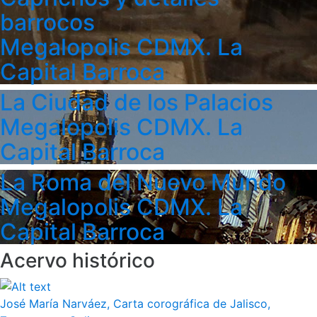
barrocos
Megalopolis CDMX. La
Capital Barroca
La Ciudad de los Palacios
Megalopolis CDMX. La
Capital Barroca
La Roma del Nuevo Mundo
Megalopolis CDMX. La
Capital Barroca
Acervo histórico
José María Narváez, Carta corográfica de Jalisco,