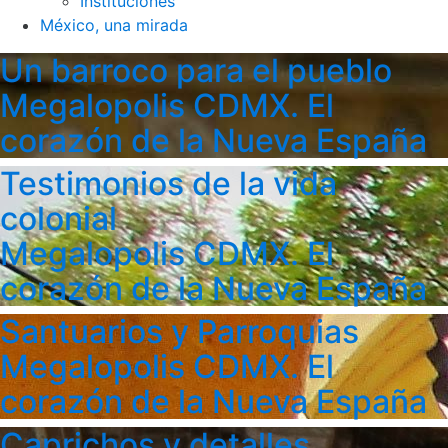
Instituciones
México, una mirada
Un barroco para el pueblo
Megalopolis CDMX. El
corazón de la Nueva España
Testimonios de la vida
colonial
Megalopolis CDMX. El
corazón de la Nueva España
Santuarios y Parroquias
Megalopolis CDMX. El
corazón de la Nueva España
Caprichos y detalles