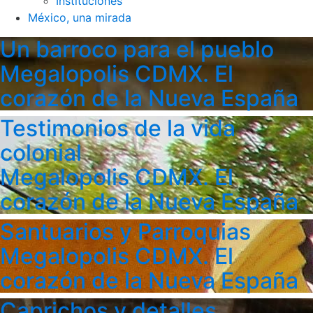
Instituciones
México, una mirada
Un barroco para el pueblo
Megalopolis CDMX. El
corazón de la Nueva España
Testimonios de la vida
colonial
Megalopolis CDMX. El
corazón de la Nueva España
Santuarios y Parroquias
Megalopolis CDMX. El
corazón de la Nueva España
Caprichos y detalles