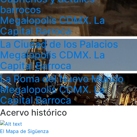
barrocos
Megalopolis CDMX. La
Capital Barroca
La Ciudad de los Palacios
Megalopolis CDMX. La
Capital Barroca
La Roma del Nuevo Mundo
Megalopolis CDMX. La
Capital Barroca
Acervo histórico
El Mapa de Sigüenza