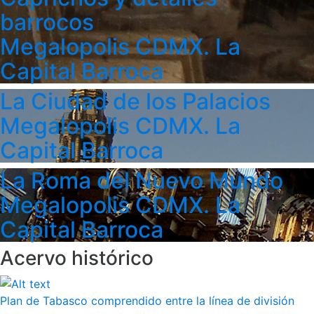
barrocos
Megalopolis CDMX. La
Capital Barroca
La Ciudad de los Palacios
Megalopolis CDMX. La
Capital Barroca
La Roma del Nuevo Mundo
Megalopolis CDMX. La
Capital Barroca
Acervo histórico
Plan de Tabasco comprendido entre la línea de división