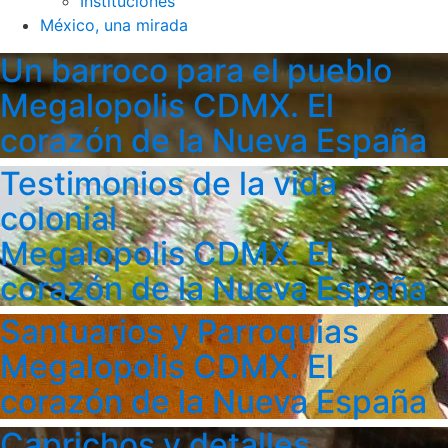
Instituciones
México, una mirada
Un barroco para el pueblo
Megalopolis CDMX. El
corazón de la Nueva España
Testimonios de la vida
colonial
Megalopolis CDMX. El
corazón de la Nueva España
Santuarios y Parroquias
Megalopolis CDMX. El
corazón de la Nueva España
Caprichos y detalles