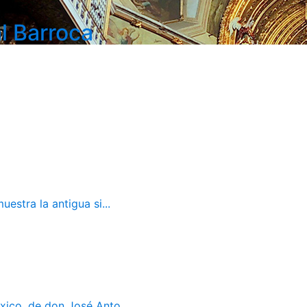
l Barroca
estra la antigua si...
ico, de don José Anto...