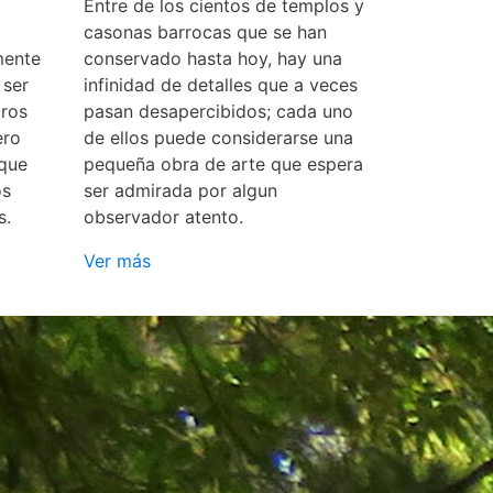
Entre de los cientos de templos y
casonas barrocas que se han
mente
conservado hasta hoy, hay una
 ser
infinidad de detalles que a veces
ros
pasan desapercibidos; cada uno
ero
de ellos puede considerarse una
 que
pequeña obra de arte que espera
os
ser admirada por algun
s.
observador atento.
Ver más