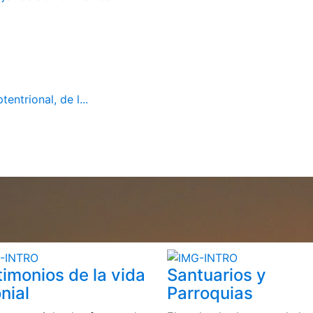
ntrional, de l...
timonios de la vida
Santuarios y
nial
Parroquias