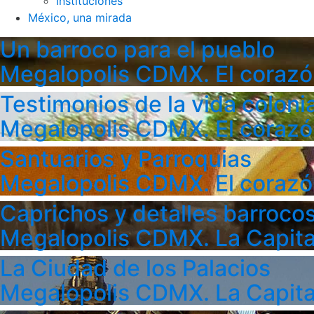
Instituciones
México, una mirada
Un barroco para el pueblo
Megalopolis CDMX. El corazó
Testimonios de la vida colonia
Megalopolis CDMX. El corazó
Santuarios y Parroquias
Megalopolis CDMX. El corazó
Caprichos y detalles barroco
Megalopolis CDMX. La Capita
La Ciudad de los Palacios
Megalopolis CDMX. La Capita