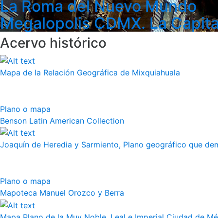
La Roma del Nuevo Mundo
Megalopolis CDMX. La Capita
Acervo histórico
Mapa de la Relación Geográfica de Mixquiahuala
Plano o mapa
Benson Latin American Collection
Joaquín de Heredia y Sarmiento, Plano geográfico que demu
Plano o mapa
Mapoteca Manuel Orozco y Berra
Mapa Plano de la Muy Noble, Leal e Imperial Ciudad de Méx