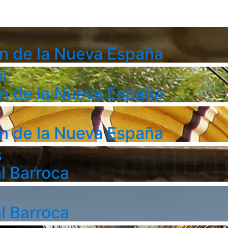
n de la Nueva España
l
n de la Nueva España
n de la Nueva España
s
l Barroca
l Barroca