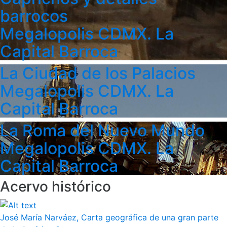
barrocos
Megalopolis CDMX. La
Capital Barroca
La Ciudad de los Palacios
Megalopolis CDMX. La
Capital Barroca
La Roma del Nuevo Mundo
Megalopolis CDMX. La
Capital Barroca
Acervo histórico
José María Narváez, Carta geográfica de una gran parte