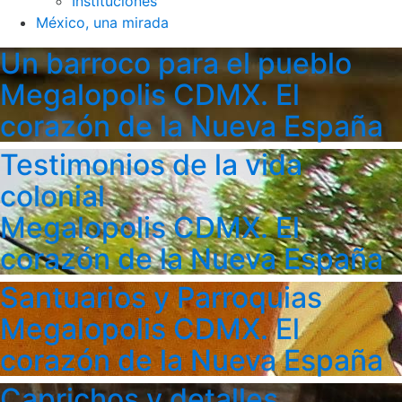
Instituciones
México, una mirada
Un barroco para el pueblo
Megalopolis CDMX. El
corazón de la Nueva España
Testimonios de la vida
colonial
Megalopolis CDMX. El
corazón de la Nueva España
Santuarios y Parroquias
Megalopolis CDMX. El
corazón de la Nueva España
Caprichos y detalles