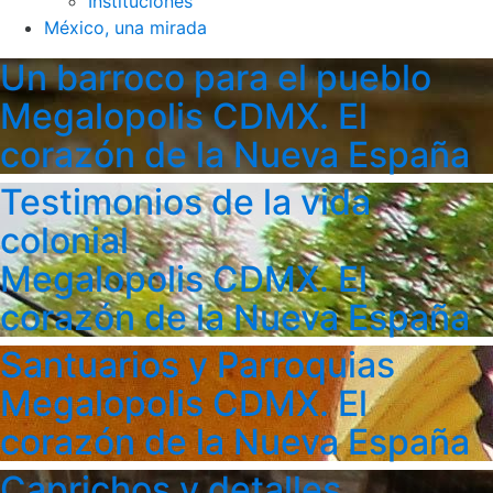
Instituciones
México, una mirada
Un barroco para el pueblo
Megalopolis CDMX. El
corazón de la Nueva España
Testimonios de la vida
colonial
Megalopolis CDMX. El
corazón de la Nueva España
Santuarios y Parroquias
Megalopolis CDMX. El
corazón de la Nueva España
Caprichos y detalles