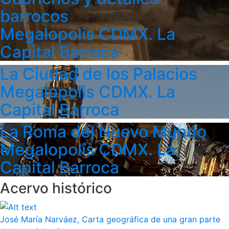
barrocos
Megalopolis CDMX. La
Capital Barroca
La Ciudad de los Palacios
Megalopolis CDMX. La
Capital Barroca
La Roma del Nuevo Mundo
Megalopolis CDMX. La
Capital Barroca
Acervo histórico
José María Narváez, Carta geográfica de una gran parte