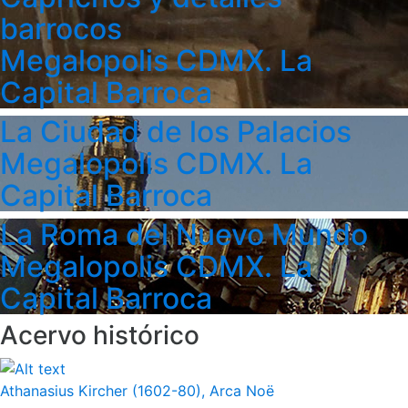
barrocos
Megalopolis CDMX. La
Capital Barroca
La Ciudad de los Palacios
Megalopolis CDMX. La
Capital Barroca
La Roma del Nuevo Mundo
Megalopolis CDMX. La
Capital Barroca
Acervo histórico
Athanasius Kircher (1602-80), Arca Noë