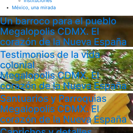
Instituciones
México, una mirada
Un barroco para el pueblo
Megalopolis CDMX. El
corazón de la Nueva España
Testimonios de la vida
colonial
Megalopolis CDMX. El
corazón de la Nueva España
Santuarios y Parroquias
Megalopolis CDMX. El
corazón de la Nueva España
Caprichos y detalles