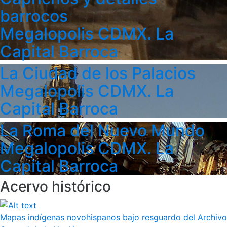
barrocos
Megalopolis CDMX. La
Capital Barroca
La Ciudad de los Palacios
Megalopolis CDMX. La
Capital Barroca
La Roma del Nuevo Mundo
Megalopolis CDMX. La
Capital Barroca
Acervo histórico
Mapas indígenas novohispanos bajo resguardo del Archivo