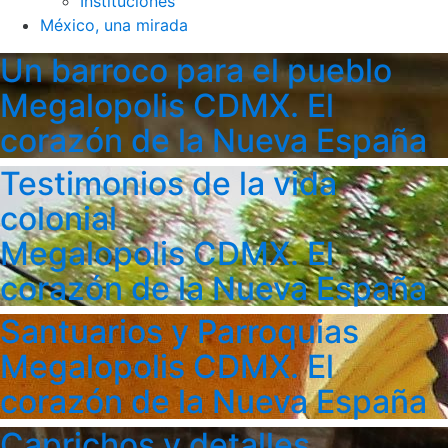
Instituciones
México, una mirada
Un barroco para el pueblo
Megalopolis CDMX. El
corazón de la Nueva España
Testimonios de la vida
colonial
Megalopolis CDMX. El
corazón de la Nueva España
Santuarios y Parroquias
Megalopolis CDMX. El
corazón de la Nueva España
Caprichos y detalles